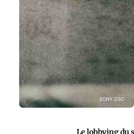
SONY DSC
Le lobbying du 