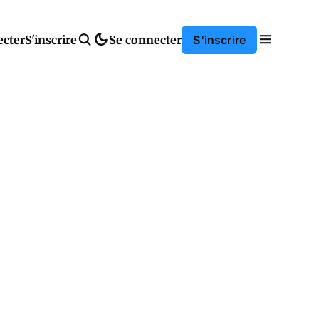
ecter
S'inscrire
Se connecter
S'inscrire