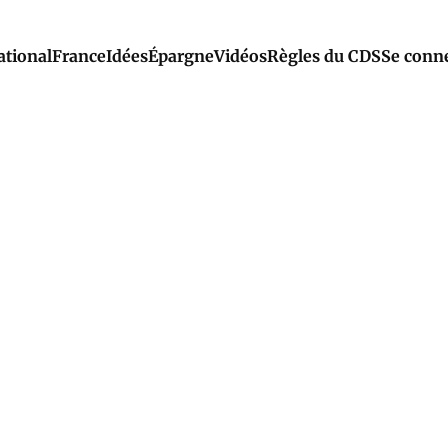
ational
France
Idées
Épargne
Vidéos
Règles du CDS
Se conn