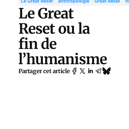
Le Great Reset
anthropologie
Great Reset
h
Le Great
Reset ou la
fin de
l’humanisme
Partager cet article