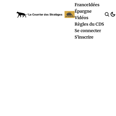
France
Idées
Épargne
Vidéos
Règles du CDS
Se connecter
S'inscrire