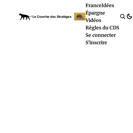
France
Idées
Épargne
Vidéos
Règles du CDS
Se connecter
S'inscrire