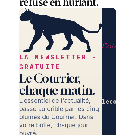
refusé en hurlant.
LE
COURRIE
DES
STRATÈG
Restez libr
LA NEWSLETTER ·
GRATUITE
Le Courrier,
chaque matin.
L'essentiel de l'actualité,
lecourrie
passé au crible par les cinq
Re
plumes du Courrier. Dans
votre boîte, chaque jour
ouvré.