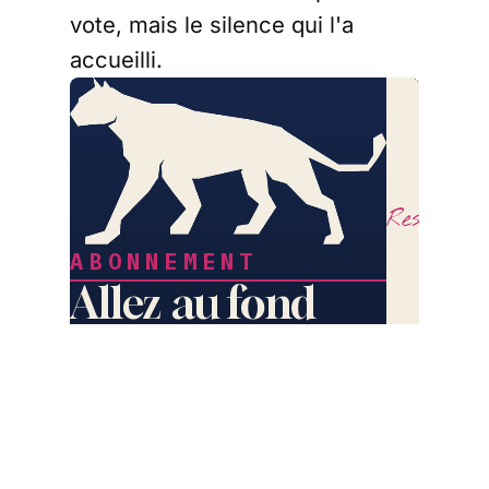
vote, mais le silence qui l'a
accueilli.
LE
COURRI
DES
STRATÈ
Restez lib
ABONNEMENT
Allez au fond
des choses.
Deux grands formats par jour.
lecourr
Les cinq plumes du Courrier.
La série Sécession, le
dimanche.