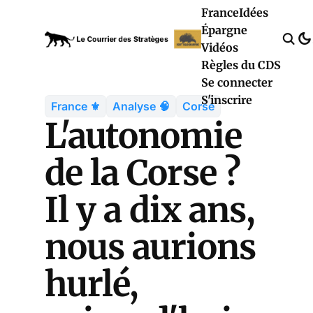
France
Idées
Épargne
Vidéos
Règles du CDS
Se connecter
S'inscrire
France ⚜️
Analyse 🧠
Corse
L'autonomie
de la Corse ?
Il y a dix ans,
nous aurions
hurlé,