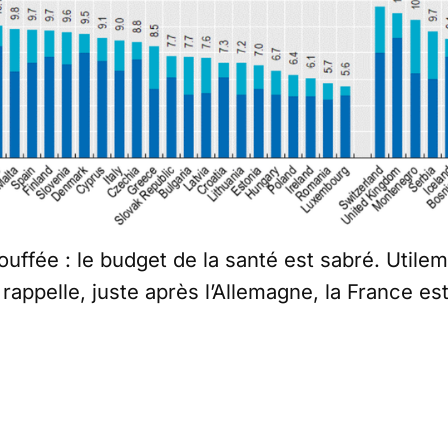
uffée : le budget de la santé est sabré. Utile
rappelle, juste après l’Allemagne, la France e
 pour sa santé. En moyenne, nous consacrons 1
e l’Union à nos dépenses de santé.
 détaille le financement de ces dépenses (pag