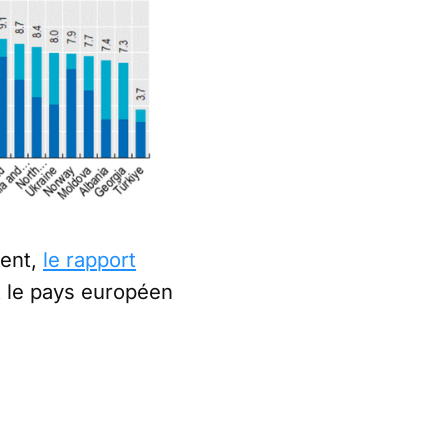
ment,
le rapport
st le pays européen
,5 point de PIB de
e 22) :