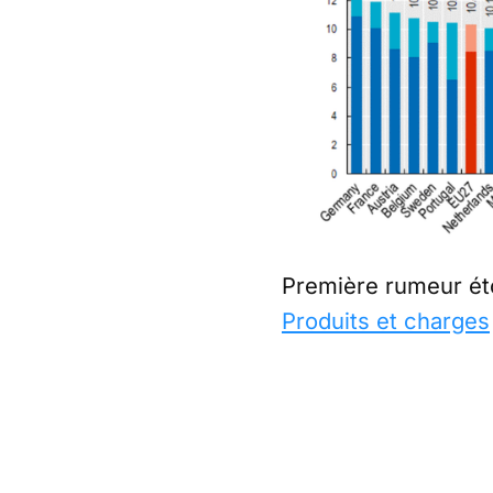
Première rumeur éto
Produits et charges
qui dépense le plus
plus que les pays d
L’assurance-maladie