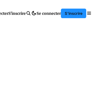
ecter
S'inscrire
Se connecter
S'inscrire