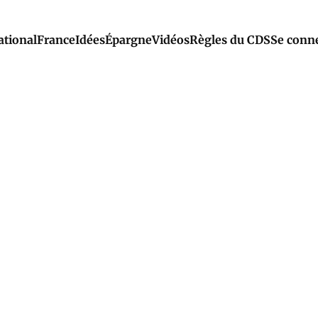
ational
France
Idées
Épargne
Vidéos
Règles du CDS
Se conn