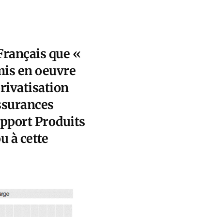
Français que «
mis en oeuvre
rivatisation
ssurances
apport Produits
u à cette