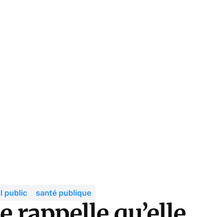
l public
santé publique
 rappelle qu’elle