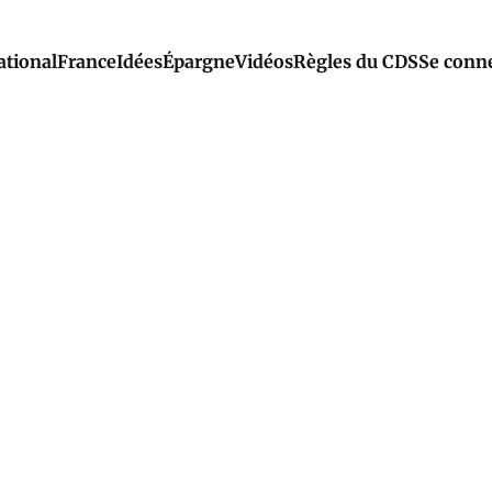
ational
France
Idées
Épargne
Vidéos
Règles du CDS
Se conn