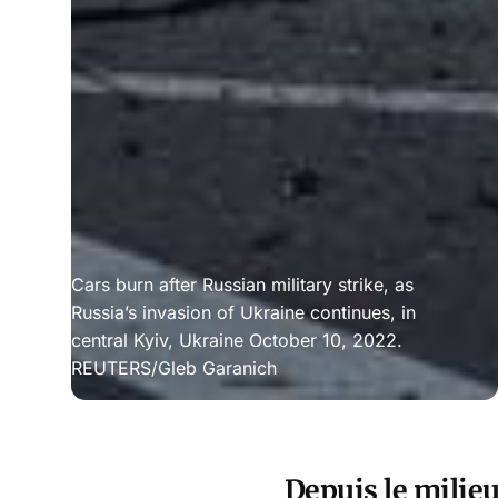
Cars burn after Russian military strike, as
Russia’s invasion of Ukraine continues, in
central Kyiv, Ukraine October 10, 2022.
REUTERS/Gleb Garanich
Depuis le milieu