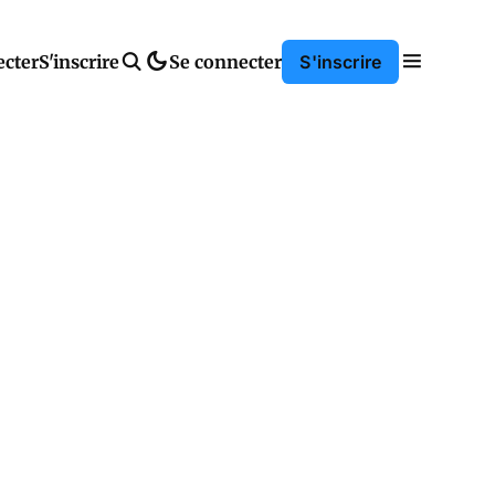
ecter
S'inscrire
Se connecter
S'inscrire