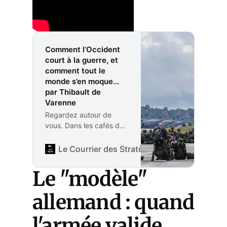
Comment l’Occident
court à la guerre, et
comment tout le
monde s’en moque...
par Thibault de
Varenne
Regardez autour de
vous. Dans les cafés de
Paris, les bureaux de
Berlin ou les parcs de
Le Courrier des Stratèges
Rédaction
Madrid, la vie semble
suivre son cours
Le "modèle"
immuable. On parle
d’inflation, de climat, de
allemand : quand
la prochaine élection.
Pourtant, sous cette
l'armée valide
surface d’une normalité