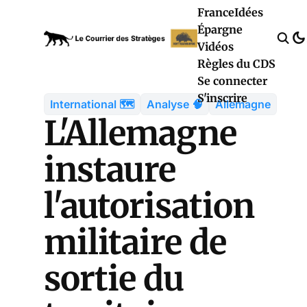
France
Idées
Épargne
Vidéos
Règles du CDS
Se connecter
S'inscrire
International 🗺️
Analyse 🧠
Allemagne
L'Allemagne
instaure
l'autorisation
militaire de
sortie du