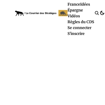
France
Idées
Épargne
Vidéos
Règles du CDS
Se connecter
S'inscrire