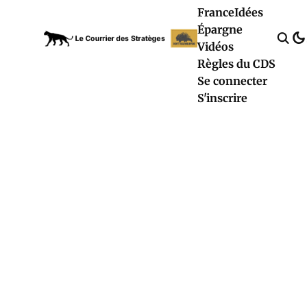
France
Idées
Épargne
Vidéos
Règles du CDS
Se connecter
S'inscrire