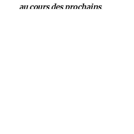
au cours des prochains
mois, et nous n’avons pas
encore atteint la limite
».
C’est ainsi que de
nombreux experts
mettent en garde contre la
menace qui pèse sur le
développement et qui
pourraient conduire en
mars-avril prochain à une
vague de faillites.