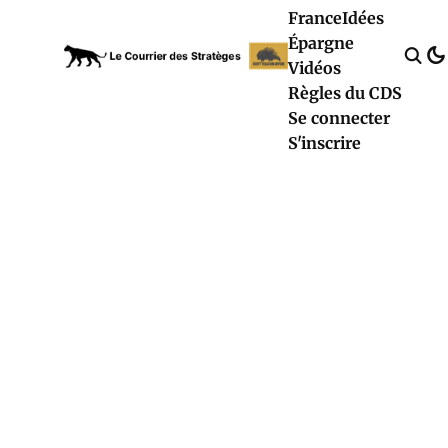
France
Idées
Épargne
Vidéos
Règles du CDS
Se connecter
S'inscrire