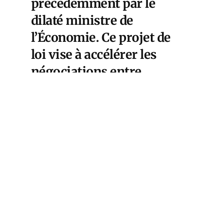
précédemment par le
dilaté ministre de
l’Économie. Ce projet de
loi vise à accélérer les
négociations entre
distributeurs et
industriels pour obtenir
des baisses de prix rapides
dans les rayons des
supermarchés. La mesure
de revente à perte sera
censée s’appliquer à tous
les acteurs du secteur des