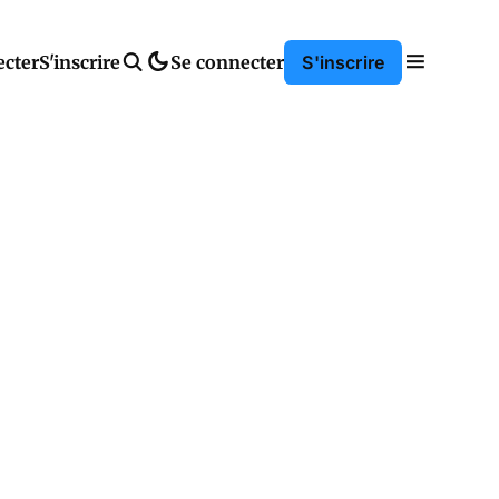
ecter
S'inscrire
Se connecter
S'inscrire