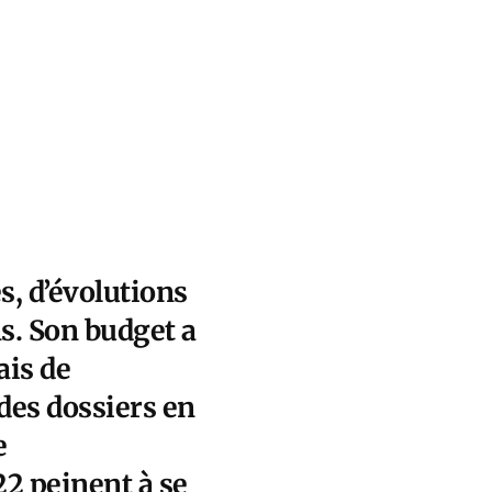
s, d’évolutions
s. Son budget a
ais de
 des dossiers en
e
2 peinent à se