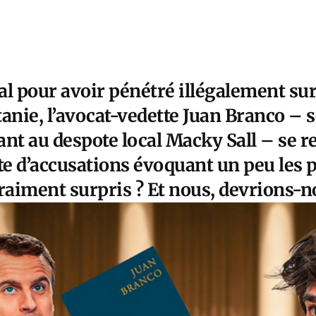
l pour avoir pénétré illégalement sur 
anie, l’avocat-vedette Juan Branco – 
nt au despote local Macky Sall – se r
te d’accusations évoquant un peu les 
raiment surpris ? Et nous, devrions-no