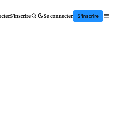
ecter
S'inscrire
Se connecter
S'inscrire