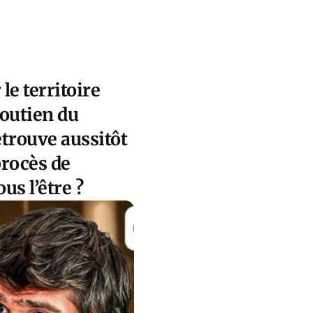
le territoire
soutien du
etrouve aussitôt
procès de
us l’être ?