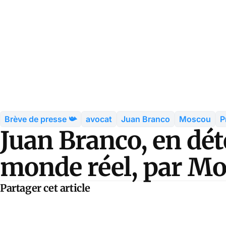
Brève de presse 📯
avocat
Juan Branco
Moscou
P
Juan Branco, en dét
monde réel, par M
Partager cet article