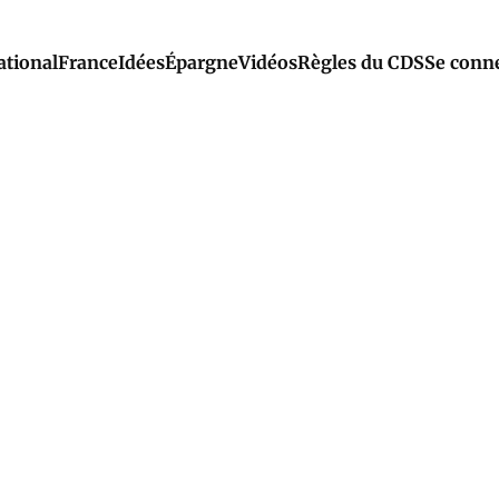
ational
France
Idées
Épargne
Vidéos
Règles du CDS
Se conn