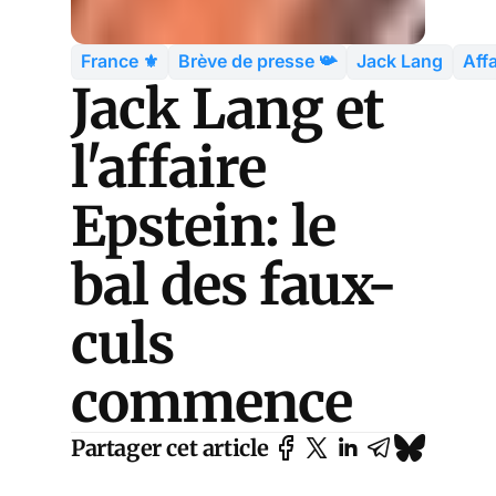
France ⚜️
Brève de presse 📯
Jack Lang
Aff
Jack Lang et
l'affaire
Epstein: le
bal des faux-
culs
commence
Partager cet article