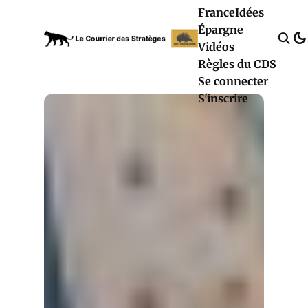
France
Idées
Épargne
Vidéos
Règles du CDS
Se connecter
S'inscrire