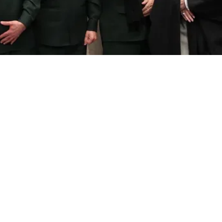
Cet article est réservé aux abonnés
S'abonner
Vous avez déjà un compte ?
Connectez-vous.