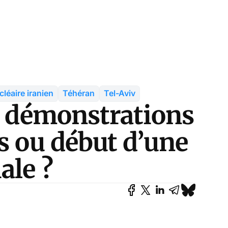
cléaire iranien
Téhéran
Tel-Aviv
es démonstrations
s ou début d’une
ale ?