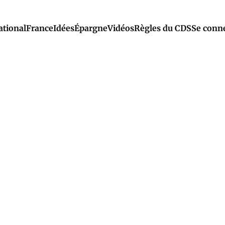
ational
France
Idées
Épargne
Vidéos
Règles du CDS
Se conn