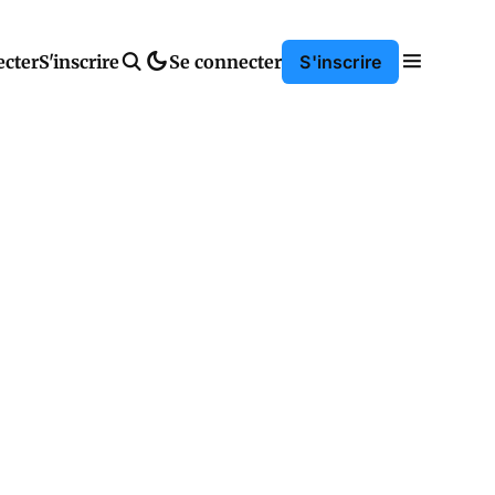
ecter
S'inscrire
Se connecter
S'inscrire