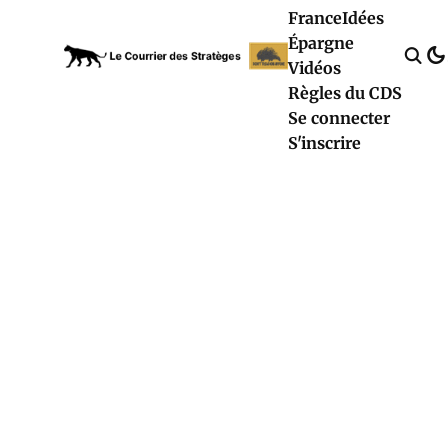
France
Idées
Épargne
Vidéos
Règles du CDS
Se connecter
S'inscrire