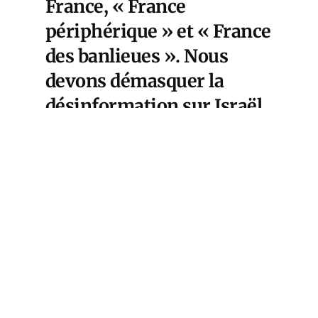
France, « France
périphérique » et « France
des banlieues ». Nous
devons démasquer la
désinformation sur Israël.
Il faut lire la presse
israélienne en langue
française ou anglaise,
comme je le recommande
à nos lecteurs depuis
octobre 2023. En
l’occurrence, les
informations que je