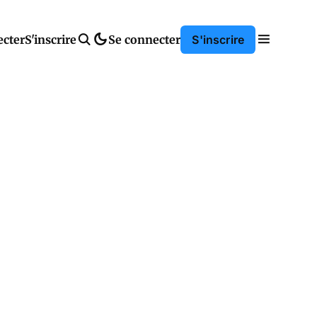
ecter
S'inscrire
Se connecter
S'inscrire