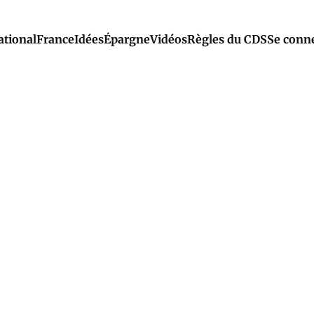
ational
France
Idées
Épargne
Vidéos
Règles du CDS
Se conn