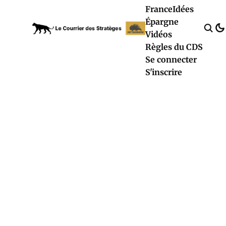
France
Idées
Épargne
Vidéos
Règles du CDS
Se connecter
S'inscrire