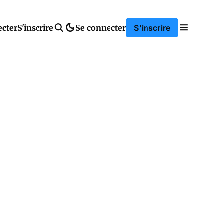
ecter
S'inscrire
Se connecter
S'inscrire