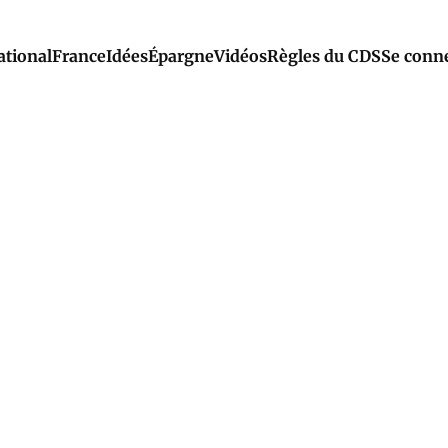
ational
France
Idées
Épargne
Vidéos
Règles du CDS
Se conn