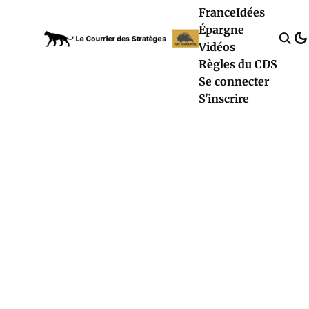
France
Idées
Épargne
Vidéos
Règles du CDS
Se connecter
S'inscrire