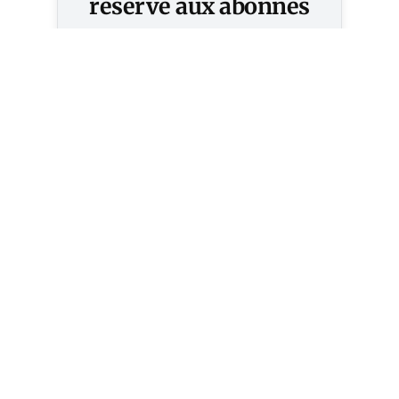
réservé aux abonnés
S'abonner
Vous avez déjà un compte ?
Connectez-vous.
2027 ? les