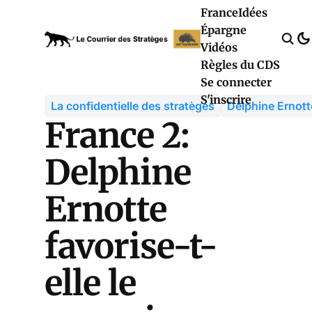
France
Idées
Épargne
Vidéos
Règles du CDS
Se connecter
S'inscrire
La confidentielle des stratèges
Delphine Ernott
France 2:
Delphine
Ernotte
favorise-t-
elle le