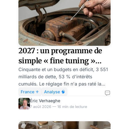
où Jean-Marie Le Pen
était l'invité de L'Heure
de Vérité, la célèbre
émission politique de
l'époque. Depuis lors,
nous avons affaire à un
feuilleton ininterrompu
2027 : un programme de
d'épisodes, dont l'anal
simple « fine tuning »
socio-économique
Cinquante et un budgets en déficit, 3 551
milliards de dette, 53 % d'intérêts
suffira-t-il à relever la
cumulés. Le réglage fin n'a pas raté la
France ?
trajectoire française : il est la trajectoire.
France ⚜️
Analyse 🧠
Éric Verhaeghe
7 août 2026 — 16 min de lecture