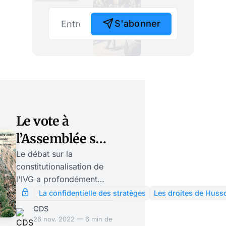
S'abonner
Le vote à
l’Assemblée sur
la
Le débat sur la
constitutionalisation de
constitutionalisation
l'IVG a profondément
de l’IVG a divisé
divisé les partis de
La confidentielle des stratèges
Les droites de Huss
droite, Rassemblement
les partis de
CDS
National et Républicains
26 nov. 2022 — 6 min de