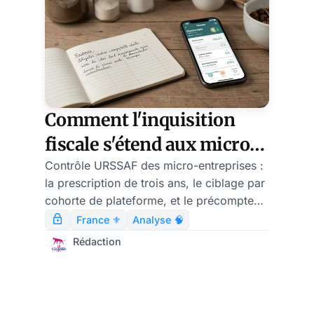
Comment l'inquisition
fiscale s'étend aux micro-
entrepreneurs
Contrôle URSSAF des micro-entreprises :
la prescription de trois ans, le ciblage par
cohorte de plateforme, et le précompte
obligatoire au 1er janvier 2027.
France ⚜️
Analyse 🧠
Rédaction
7 août 2026 — 13 min de lecture