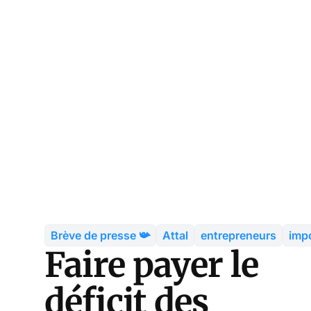
Brève de presse 📯
Attal
entrepreneurs
imp
Faire payer le
déficit des