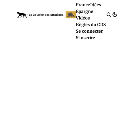
France
Idées
Épargne
Vidéos
Règles du CDS
Se connecter
S'inscrire