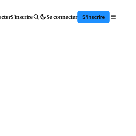
ecter
S'inscrire
Se connecter
S'inscrire