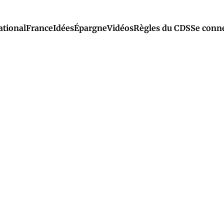
ational
France
Idées
Épargne
Vidéos
Règles du CDS
Se conn