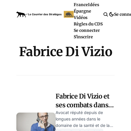
France
Idées
Épargne
Se conn
Vidéos
Règles du CDS
Se connecter
S'inscrire
Fabrice Di Vizio
Fabrice Di Vizio et
ses combats dans
la crise du Covid –
Avocat réputé depuis de
longues années dans le
Entretien avec
domaine de la santé et de la