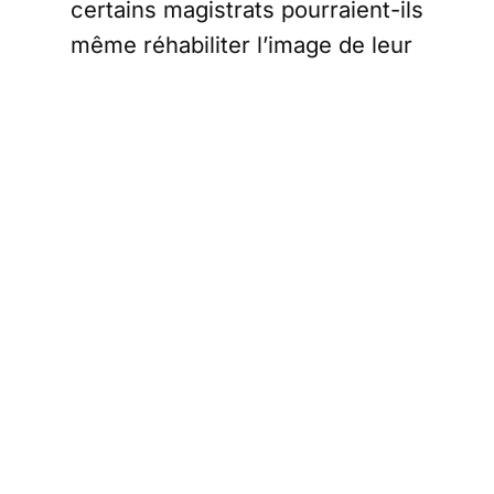
certains magistrats pourraient-ils
même réhabiliter l’image de leur
corps, si ternie par sa
soumission aveugle aux
injonctions gouvernementales,
en ouvrant un dialogue
constructif avec des
organisations non-vax, et tout
particulièrement une
organisation représentative des
soignants suspendus.
Une demande
discrète