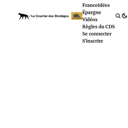
France
Idées
Épargne
Vidéos
Règles du CDS
Se connecter
S'inscrire