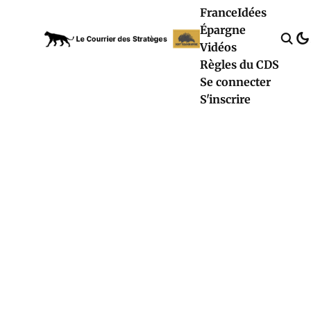
France
Idées
Épargne
Vidéos
Règles du CDS
Se connecter
S'inscrire