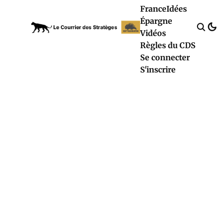
France
Idées
Épargne
Vidéos
Règles du CDS
Se connecter
S'inscrire