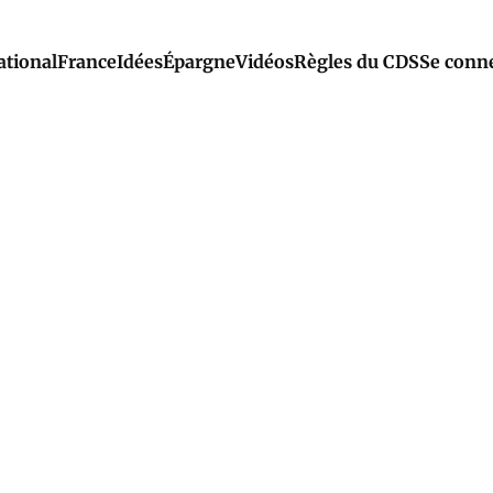
ational
France
Idées
Épargne
Vidéos
Règles du CDS
Se conn