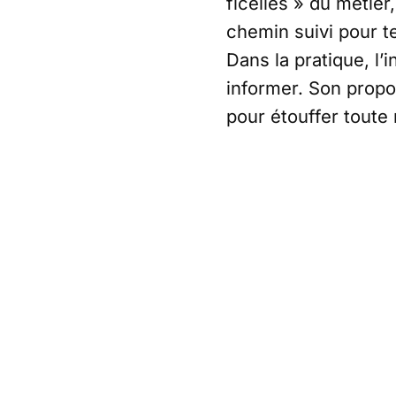
ficelles » du métie
chemin suivi pour te
Dans la pratique, l
informer. Son propo
pour étouffer toute 
explique comment c
Il rappelle que le 
enjeu politique ext