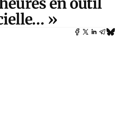
heures en outil
cielle… »