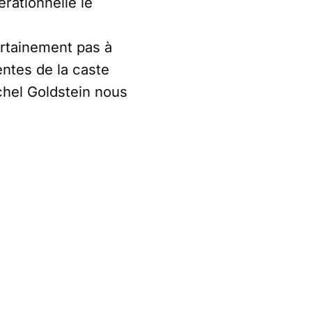
rationnelle le
ertainement pas à
entes de la caste
ichel Goldstein nous
a succession est un