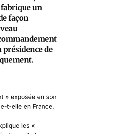
fabrique un
 de façon
rveau
 de commandement
a présidence de
tiquement.
nt » exposée en son
-t-elle en France,
xplique les «