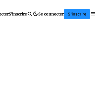
ecter
S'inscrire
Se connecter
S'inscrire