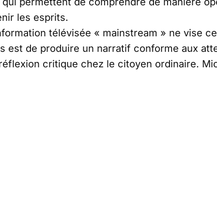
r, qui permettent de comprendre de manière opé
nir les esprits.
’information télévisée « mainstream » ne vise c
s est de produire un narratif conforme aux att
réflexion critique chez le citoyen ordinaire. M
e système fonctionne.
mandat de Delphine Ernotte se termine, et que s
rêmement sensible.