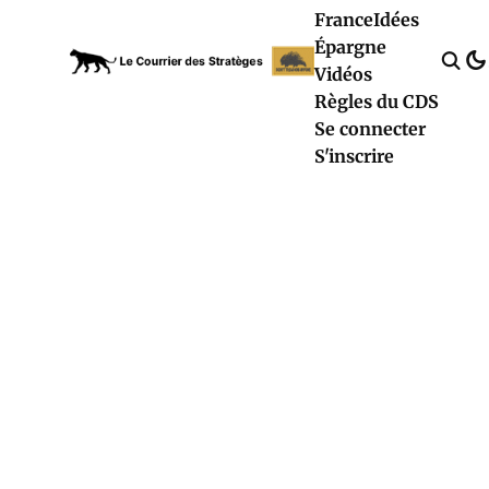
France
Idées
Épargne
Vidéos
Règles du CDS
Se connecter
S'inscrire