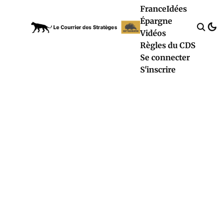
France
Idées
Épargne
Vidéos
Règles du CDS
Se connecter
S'inscrire