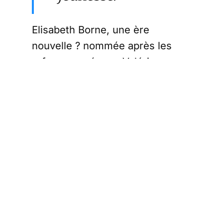
Elisabeth Borne, une ère
nouvelle ? nommée après les
refus opposés par Valérie
Rabault et Christine Lagarde de
tenir un poste dont le détenteur
devra se sacrifier pour faire
passer la retraite à 65 ans à
coups de 49-3 pour faire plaisir
à l’Union Européenne, la nouvelle
Première Ministre rappelle les
maires du palais sous les
Mérovingiens. Sans saveur ni
couleur, c’est la technostructure