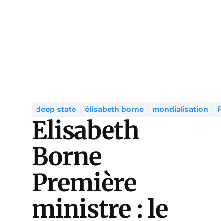
deep state
élisabeth borne
mondialisation
P
Elisabeth
Borne
Première
ministre : le