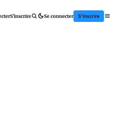
ecter
S'inscrire
Se connecter
S'inscrire