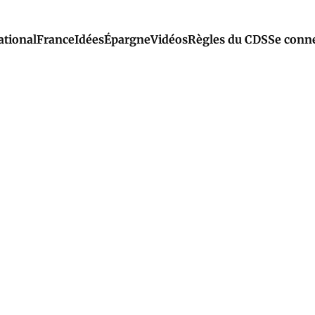
ational
France
Idées
Épargne
Vidéos
Règles du CDS
Se conn