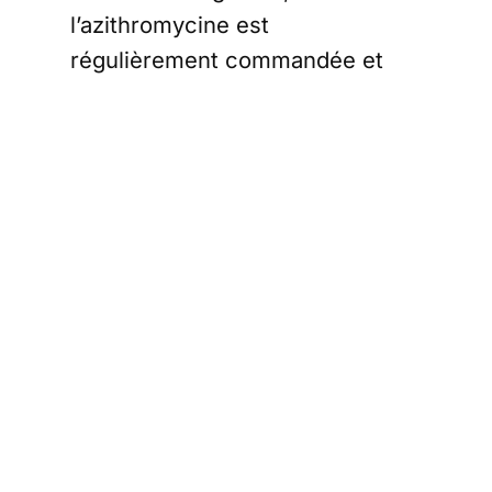
l’azithromycine est
régulièrement commandée et
recommandée par les médecins
en charge des traitements. C’est
notamment le cas des patients
soignants pris en charge par
Médecins sans Frontières.
Médecins sans
Frontières a
beaucoup utilisé
l’azithromycine
Comme on le voit sur les