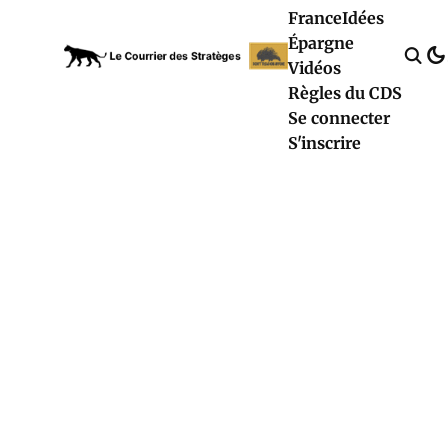
France
Idées
Épargne
Vidéos
Règles du CDS
Se connecter
S'inscrire