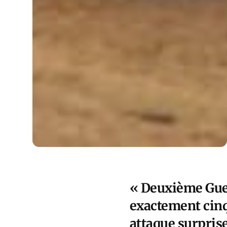
« Deuxième Guer
exactement cinq
attaque surprise