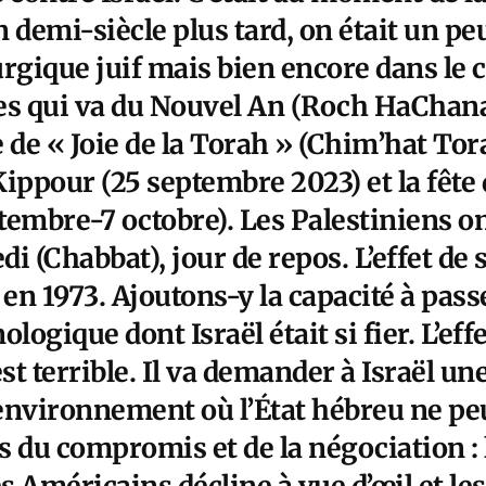
un demi-siècle plus tard, on était un pe
turgique juif mais bien encore dans le c
es qui va du Nouvel An (Roch HaChan
te de « Joie de la Torah » (Chim’hat Tor
Kippour (25 septembre 2023) et la fête
tembre-7 octobre). Les Palestiniens on
i (Chabbat), jour de repos. L’effet de 
n 1973. Ajoutons-y la capacité à passe
logique dont Israël était si fier. L’eff
t terrible. Il va demander à Israël un
environnement où l’État hébreu ne peu
us du compromis et de la négociation : 