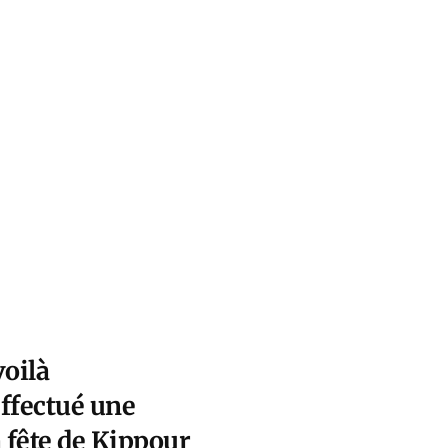
voilà
effectué une
a fête de Kippour