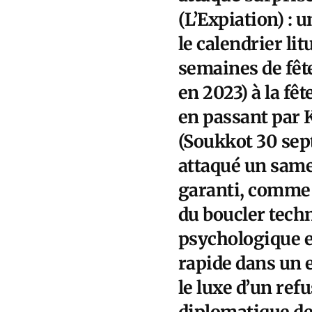
(L’Expiation) : 
le calendrier li
semaines de fêt
en 2023) à la fê
en passant par 
(Soukkot 30 sep
attaqué un samed
garanti, comme e
du boucler techno
psychologique es
rapide dans un 
le luxe d’un ref