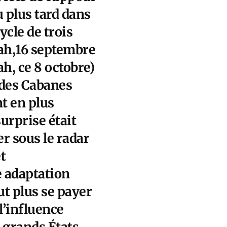
u plus tard dans
ycle de trois
ah,16 septembre
ah, ce 8 octobre)
 des Cabanes
t en plus
surprise était
r sous le radar
et
e adaptation
t plus se payer
l’influence