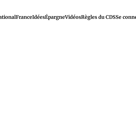
ational
France
Idées
Épargne
Vidéos
Règles du CDS
Se conn