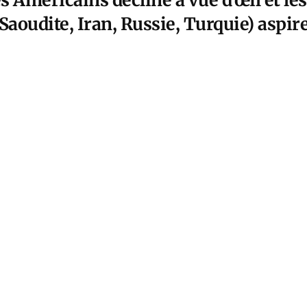
 Américains décline à vue d’œil et le
Saoudite, Iran, Russie, Turquie) aspir
la région.