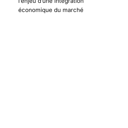
l’enjeu d’une intégration
économique du marché
canadien à l’entité états-unienne
l’antériorité de l’administration du
canal de Panama par les USA,
jusqu’en 1999, qui explique la
revendication de Trump
Pour Eric Denécé, ces
revendications s’expliquent par
plusieurs phénomènes :
d’abord, l’obsession trumpiste
d’enrayer la progression de la
Chine dans l’ordre mondial
ensuite, la volonté d’inverser la