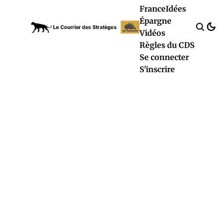
France
Idées
Épargne
Vidéos
Règles du CDS
Se connecter
S'inscrire