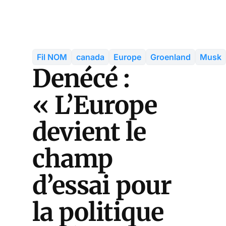
Fil NOM
canada
Europe
Groenland
Musk
Denécé :
« L’Europe
devient le
champ
d’essai pour
la politique