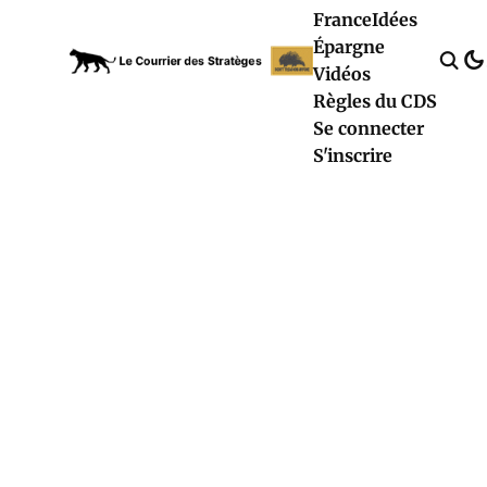
France
Idées
Épargne
Vidéos
Règles du CDS
Se connecter
S'inscrire