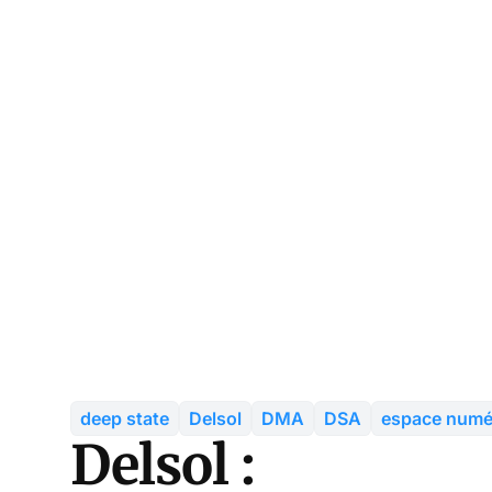
deep state
Delsol
DMA
DSA
espace numé
Delsol :