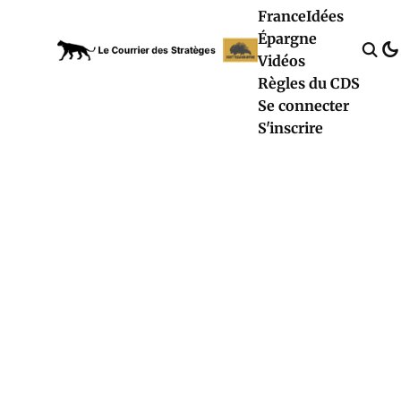
France
Idées
Épargne
Vidéos
Règles du CDS
Se connecter
S'inscrire