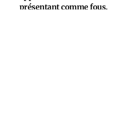
présentant comme fous.
Mais Macron et les
macronistes sont-ils
vraiment plus intelligents
et plus lucides lorsqu’il
s’agit de faire l’inventaire
de leurs propres actions ?
Le naufrage français en Afrique
est désormais une évidence.
Chassée du Burkina Faso, du
Mali, du Niger,
la France
s’effondre
, et Macron est
personnellement responsable de