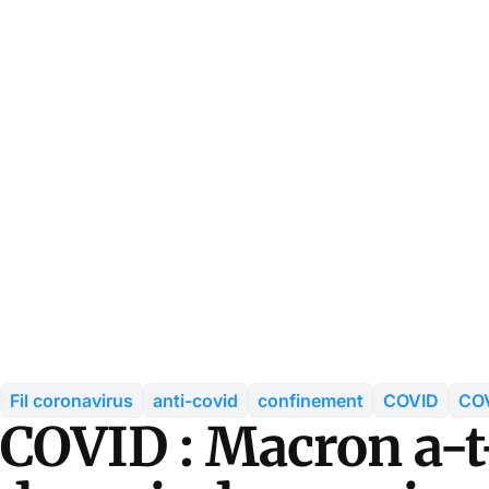
Fil coronavirus
anti-covid
confinement
COVID
COV
COVID : Macron a-t-