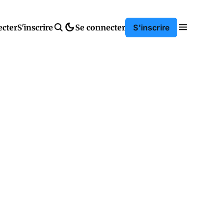
ecter
S'inscrire
Se connecter
S'inscrire