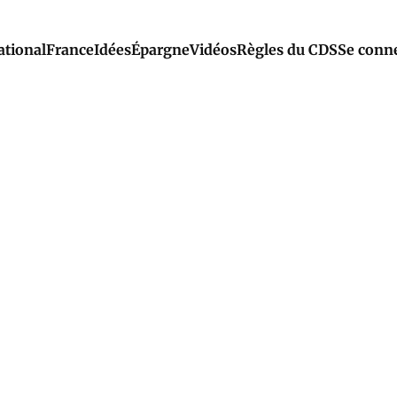
ational
France
Idées
Épargne
Vidéos
Règles du CDS
Se conn