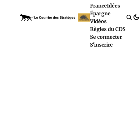
France
Idées
Épargne
Vidéos
Règles du CDS
Se connecter
S'inscrire