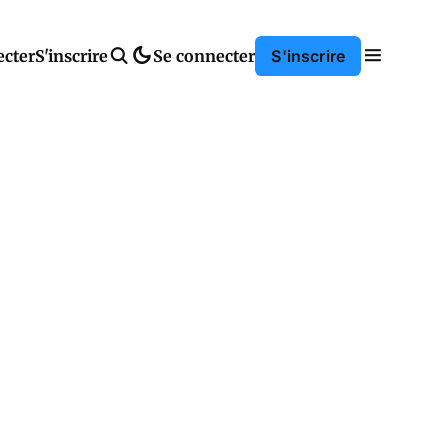
ecter
S'inscrire
Se connecter
S'inscrire