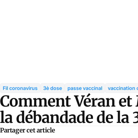
Fil coronavirus
3è dose
passe vaccinal
vaccination 
Comment Véran et 
la débandade de la 
Partager cet article