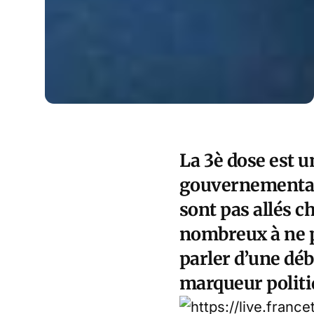
La 3è dose est 
gouvernementale
sont pas allés c
nombreux à ne pa
parler d’une dé
marqueur polit