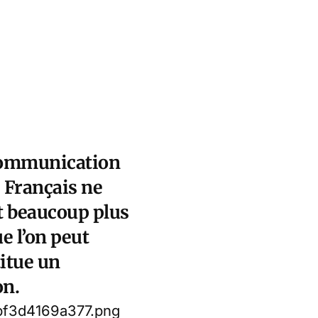
 communication
 Français ne
nt beaucoup plus
e l’on peut
titue un
on.