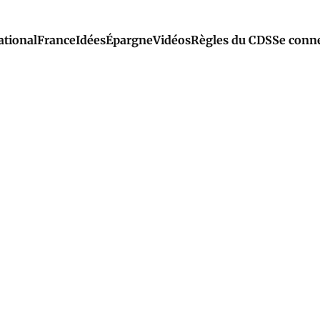
ational
France
Idées
Épargne
Vidéos
Règles du CDS
Se conn