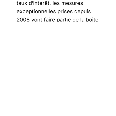
taux d’intérêt, les mesures
exceptionnelles prises depuis
2008 vont faire partie de la boîte
à outils standard de la BCE.
Rachats de créances et
refinancements de long terme
sont désormais des opérations
de routine.
Le climat ayant une grande
importance sur la stabilité des
prix, le conseil des gouverneurs
a approuvé un plan d’action pour
le changement climatique.
Christine Lagarde, présidente de