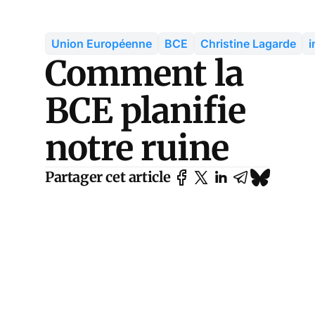
Union Européenne
BCE
Christine Lagarde
i
Comment la
BCE planifie
notre ruine
Partager cet article