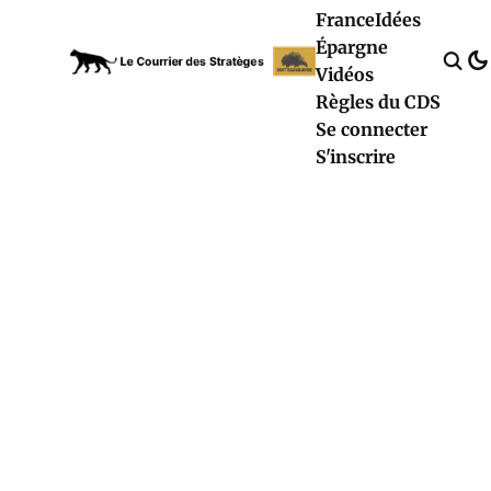
France
Idées
Épargne
Vidéos
Règles du CDS
Se connecter
S'inscrire