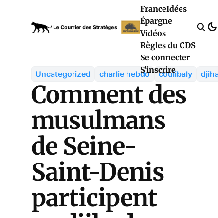
France
Idées
Épargne
Vidéos
Règles du CDS
Se connecter
S'inscrire
Uncategorized
charlie hebdo
coulibaly
djih
Comment des
musulmans
de Seine-
Saint-Denis
participent