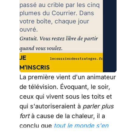
passé au crible par les cinq
Re
plumes du Courrier. Dans
votre boîte, chaque jour
ouvré.
Gratuit. Vous restez libre de partir
quand vous voulez.
JE
lecourrierdesstrateges.fr
M'INSCRIS
La première vient d'un animateur
de télévision. Évoquant, le soir,
ceux qui vivent sous les toits et
qui s'autoriseraient à
parler plus
fort
à cause de la chaleur, il a
conclu que
tout le monde s'en
fout
. La seconde, le même jour,