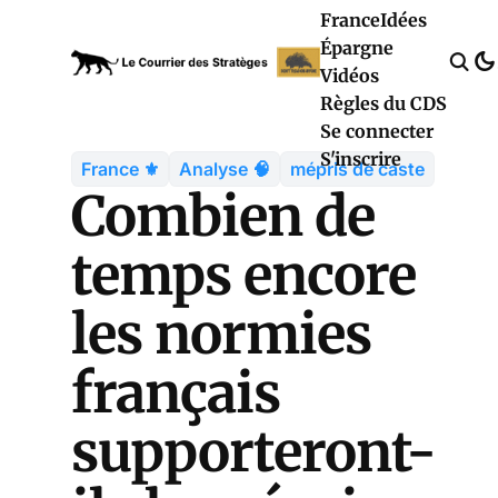
France
Idées
Épargne
Vidéos
Règles du CDS
Se connecter
S'inscrire
France ⚜️
Analyse 🧠
mépris de caste
Combien de
temps encore
les normies
français
supporteront-