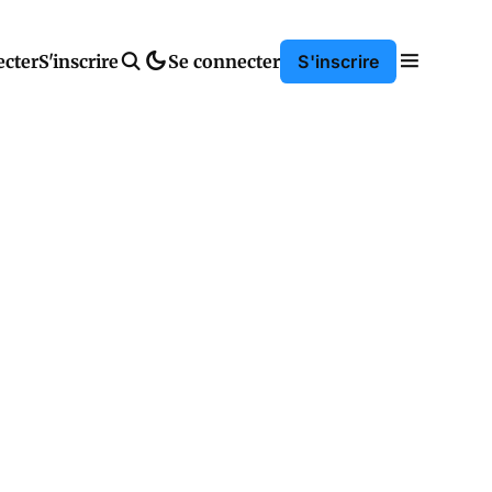
ecter
S'inscrire
Se connecter
S'inscrire