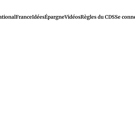
ational
France
Idées
Épargne
Vidéos
Règles du CDS
Se conn