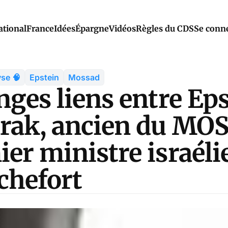
ational
France
Idées
Épargne
Vidéos
Règles du CDS
Se conn
se 🧠
Epstein
Mossad
nges liens entre Eps
rak, ancien du MOS
er ministre israéli
chefort