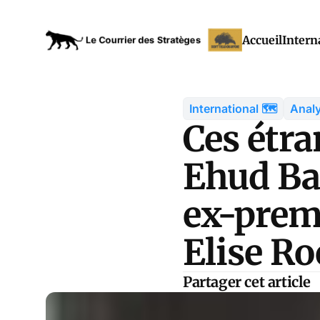
Accueil
Intern
International 🗺️
Analy
Ces étra
Ehud Ba
ex-premi
Elise Ro
Partager cet article