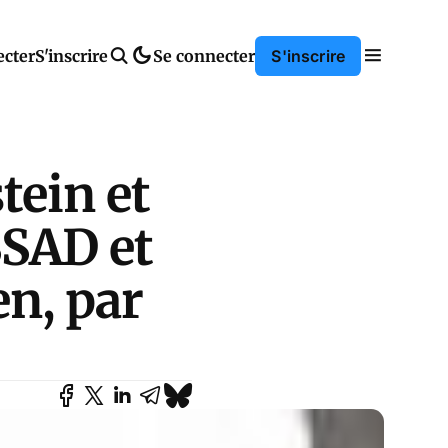
ecter
S'inscrire
Se connecter
S'inscrire
tein et
SAD et
en, par