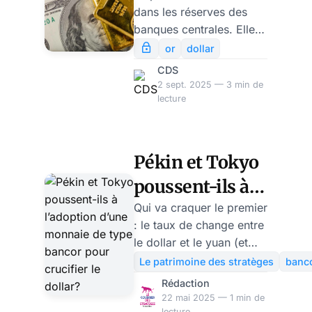
dans les réserves des
gold"
banques centrales. Elle
ne représente plus que
or
dollar
42%. Et c'est au profit
CDS
de l'or, qui fait son grand
2 sept. 2025 — 3 min de
retour, après trois
lecture
décennies de déclin et
représente désormais
plus du quart des
Pékin et Tokyo
réserves. Il y a l'histoire
poussent-ils à
fébrile d'un âge
communiquant à
l’adoption d’une
Qui va craquer le premier
outrance. Et puis il y a
: le taux de change entre
monnaie de
les lents glissements de
le dollar et le yuan (et
type bancor
terrain, qui indiquent les
accessoirement le yen)
Le patrimoine des stratèges
banc
choix profonds qui
ou le système monétaire
pour crucifier
Rédaction
modèleront un nouveau
international (SMI) et,
22 mai 2025 — 1 min de
le dollar?
système monétaire
partant, le libre-
lecture