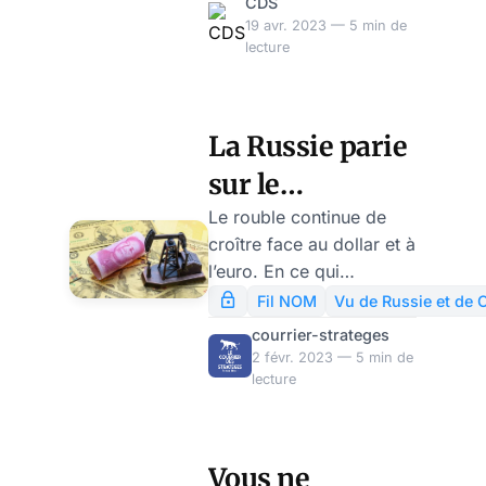
commence-
CDS
commence dans un
19 avr. 2023 — 5 min de
l’exemple
pays. C’est encore
lecture
bengali
timide. Mais, par leur
politique de sanctions,
les Etats-Unis et l’Union
La Russie parie
Européenne ont mis le
sur le
doigt dans un engrenage
inéluctable.
pétroyuan, par
Le rouble continue de
croître face au dollar et à
Mikhaïl
l’euro. En ce qui
Makarov
concerne les opérations
Fil NOM
Vu de Russie et de 
de change à la Bourse de
courrier-strateges
Moscou, jeudi 12 janvier,
2 févr. 2023 — 5 min de
le taux de change du
lecture
dollar est passé en
dessous de 68 roubles
pour la première fois
Vous ne