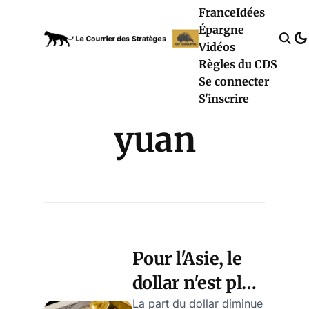
France
Idées
Épargne
Vidéos
Règles du CDS
Se connecter
S'inscrire
yuan
Pour l'Asie, le
dollar n'est plus
"as good as
La part du dollar diminue