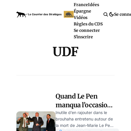
France
Idées
Épargne
Se conn
Vidéos
Règles du CDS
Se connecter
S'inscrire
UDF
Quand Le Pen
manqua l’occasion
des régionales de
Inutile d’en rajouter dans le
brouhaha entretenu autour de
1998, par Yves-
la mort de Jean-Marie Le Pen.