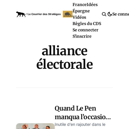
France
Idées
Épargne
Se conn
Vidéos
Règles du CDS
Se connecter
S'inscrire
alliance
électorale
Quand Le Pen
manqua l’occasion
des régionales de
Inutile d’en rajouter dans le