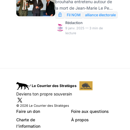
brouhaha entretenu autour de
1998, par Yves-
la mort de Jean-Marie Le Pen.
Marie Adeline
Ce qui compte en politique,
Fil NOM
alliance électorale
c’est le concret, ce n’est pas
Rédaction
ce qu’on dit, c’est ce qu’on
9 janv. 2025 — 3 min de
lecture
fait. Le seul moment où
l’occasion se présenta de
traduire la parole politique en
un mandat exécutif important
fut les élections régionales de
1998.
Deviens ton propre souverain
© 2026 Le Courrier des Stratèges
Faire un don
Foire aux questions
Charte de
À propos
l’information