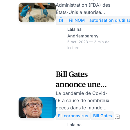
Administration (FDA) des
vaccinal », la
États-Unis a autorisé
FDA approuve
l’utilisation d’urgence du
Fil NOM
autorisation d'utili
vaccin Covid mis à jour
le Novavax
Lalaina
de Novavax chez les
Andriamparany
actualisé
personnes âgées de 12
5 oct. 2023 — 3 min de
lecture
ans et plus. Cette
décision a été annoncée
officiellement mardi. Les
actions de la société ont
Bill Gates
connu une hausse de
annonce une
8%.
nouvelle
La pandémie de Covid-
19 a causé de nombreux
pandémie
décès dans le monde
dont plus d’un million de
Fil coronavirus
Bill Gates
morts aux Etats-Unis.
Lalaina
Les dégâts sur le plan