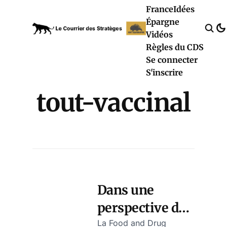
France
Idées
Épargne
Vidéos
Règles du CDS
Se connecter
S'inscrire
tout-vaccinal
Dans une
perspective du
« tout
La Food and Drug