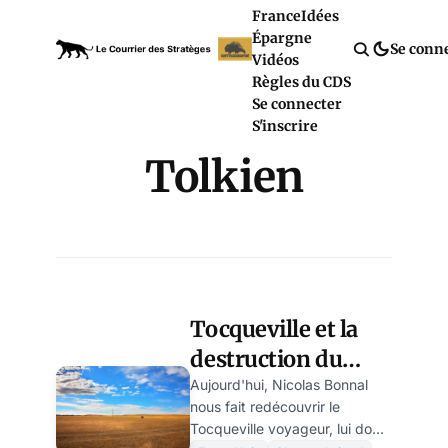
France
Idées
Épargne
Se conn
Vidéos
Règles du CDS
Se connecter
S'inscrire
Tolkien
Tocqueville et la
destruction du
Nouveau Monde
Aujourd'hui, Nicolas Bonnal
nous fait redécouvrir le
par ses
Tocqueville voyageur, lui dont