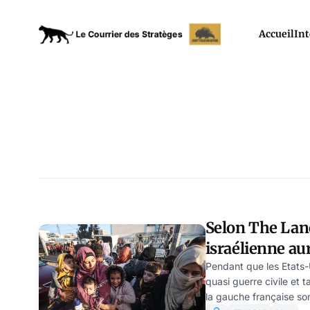
Accueil
Int
Selon The Lanc
israélienne au
des Palestinie
Pendant que les Etats
quasi guerre civile et t
la gauche française som