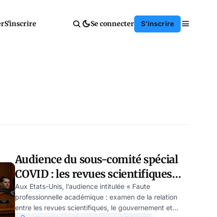
er
S'inscrire
Se connecter
S'inscrire
Audience du sous-comité spécial
COVID : les revues scientifiques
accusées de connivence avec
Aux Etats-Unis, l’audience intitulée « Faute
professionnelle académique : examen de la relation
Washington sur les sujets COVID
entre les revues scientifiques, le gouvernement et