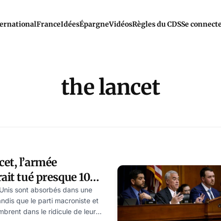
ernational
France
Idées
Épargne
Vidéos
Règles du CDS
Se connect
the lancet
et, l’armée
rait tué presque 10%
ns de Gaza
-Unis sont absorbés dans une
andis que le parti macroniste et
brent dans le ridicule de leur