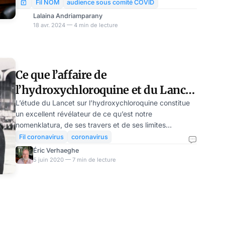
l’examen par les pairs » a été mise en place par le
Fil NOM
audience sous comité COVID
sous-comité spécial sur la pandémie de coronavirus.
Lalaina Andriamparany
Elle a révélé l’influence potentielle exercée par le
18 avr. 2024 — 4 min de lecture
gouvernement fédéral sur les recherches et le
processus d’évaluation par les pairs. Les Américains
étaient témoins de tout cela, ce qui a détérioré leur
confiance. Cette audience semble apporter l
Ce que l’affaire de
l’hydroxychloroquine et du Lancet
dit de nos élites décadentes
L’étude du Lancet sur l’hydroxychloroquine constitue
un excellent révélateur de ce qu’est notre
nomenklatura, de ses travers et de ses limites
systémiques dans un monde en mutation fulgurante.
Fil coronavirus
coronavirus
Nous savons désormais que sans un profond (et
Éric Verhaeghe
probablement très brutal) renouvellement des élites, la
5 juin 2020 — 7 min de lecture
France accélèrera son long déclin. Quelques minutes à
peine après la publication de l’étude du Lancet, dont
sait aujourd’hui qu’elle est bidonnée et faisandée,
probablement par une officine d’influence, j