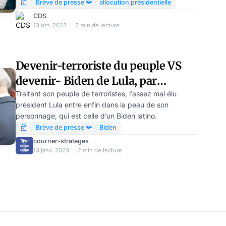
devant un bon Derrick, se sont retrouvés pris
Brève de presse 📯
allocution présidentielle
médiatiquement en otage par le détournement
CDS
d’attention orchestré, depuis le no men’s land de
13 oct. 2023 — 2 min de lecture
l’Elysée, par un hyperprésident souffrant de logorrhée.
Enrico Macias a raison : il est temps de mettre fin aux
activités de tous les terroristes.
Devenir-terroriste du peuple VS
devenir- Biden de Lula, par
Modeste Schwartz
Traitant son peuple de terroristes, l’assez mal élu
président Lula entre enfin dans la peau de son
personnage, qui est celle d’un Biden latino.
Brève de presse 📯
Biden
courrier-strateges
13 janv. 2023 — 2 min de lecture