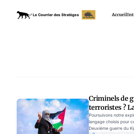
Accueil
Int
Criminels de g
terroristes ? L
l’autruche – p
Poursuivons notre expl
langage choisis pour 
Adeline
Deuxième guerre du Ki