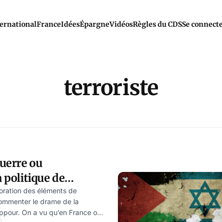
ernational
France
Idées
Épargne
Vidéos
Règles du CDS
Se connect
terroriste
uerre ou
a politique de
ar Yves-Marie
oration des éléments de
commenter le drame de la
ppour. On a vu qu’en France ou