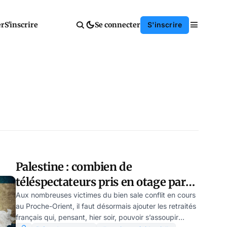
er
S'inscrire
Se connecter
S'inscrire
Palestine : combien de
téléspectateurs pris en otage par
l’Élysée ? Par Modeste Schwartz
Aux nombreuses victimes du bien sale conflit en cours
au Proche-Orient, il faut désormais ajouter les retraités
français qui, pensant, hier soir, pouvoir s’assoupir